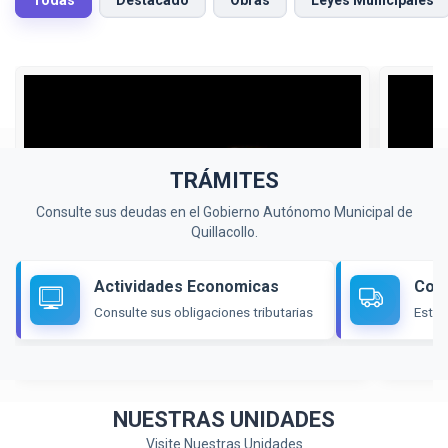
1
2
3
...
123
Siguiente
TRÁMITES
Consulte sus deudas en el Gobierno Autónomo Municipal de
Quillacollo.
VER PUBLICACIÓN
Actividades Economicas
Cons
Publicado por
Andres Flores Escobar
Fecha
Public
Consulte sus obligaciones tributarias
Estad
21-07-2026
21-
REMITE LEY AUTÓNOMA MUNICIPAL
REMI
N°923-2026
N°922
NUESTRAS UNIDADES
Visite Nuestras Unidades